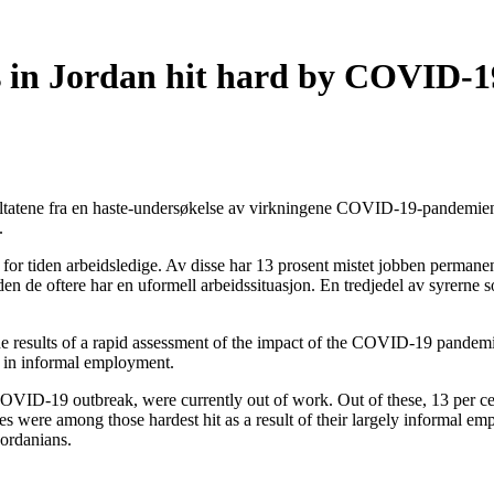
s in Jordan hit hard by COVID-1
ultatene fra en haste-undersøkelse av virkningene COVID-19-pandemien 
.
for tiden arbeidsledige. Av disse har 13 prosent mistet jobben permanent,
den de oftere har en uformell arbeidssituasjon. En tredjedel av syrerne 
he results of a rapid assessment of the impact of the COVID-19 pandemi
 in informal employment.
OVID-19 outbreak, were currently out of work. Out of these, 13 per c
es were among those hardest hit as a result of their largely informal e
Jordanians.