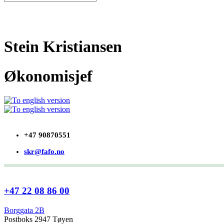
Stein Kristiansen
Økonomisjef
+47 90870551
skr@fafo.no
+47 22 08 86 00
Borggata 2B
Postboks 2947 Tøyen