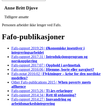
Anne Britt Djuve
Tidligere ansatte
Personen arbeider ikke lenger ved Fafo.
Fafo-publikasjoner
Fafo-rapport 2019:29 |
Økonomiske insentiver i
integreringsarbeidet
Fafo-rapport 2017:31 |
Introduksjonsprogram og
norskopplæring
Fafo-rapport 2017:07 |
Opphold i asylmottak
Fafo-rapport 2016:06 |
Hjemme, borte eller uavgjort?
Fafo-notat 2016:02 |
Flyktninger – krise for den nordiske
modellen?
Other Fafo-publications 2015 |
When poverty meets
affluence
Fafo-rapport 2015:26 |
Ti års erfaringer
Fafo-rapport 2014:34 |
Rett til utdanning?
Fafo-rapport 2014:27 |
Innvandring og
arbeidsmarkedsintegrering