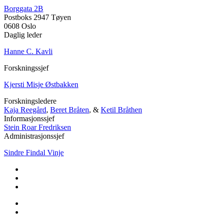
Borggata 2B
Postboks 2947 Tøyen
0608 Oslo
Daglig leder
Hanne C. Kavli
Forskningssjef
Kjersti Misje Østbakken
Forskningsledere
Kaja Reegård
,
Beret Bråten
, &
Ketil Bråthen
Informasjonssjef
Stein Roar Fredriksen
Administrasjonssjef
Sindre Findal Vinje