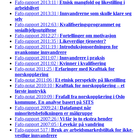
Fafo-rapport 2013:11 |
Etnisk mangfold og likestilling i
arbeidslivet
Fafo-rapport 2013:31 |
Innvandrerne som skulle klare seg
selv
Fafo-rapport 2012:63 |
Kvalifiseringsprogrammet og
sosialhjelpsutgiftene
Fafo-rapport 2012:27 |
Fortellinger om motivasjon
Fafo-rapport 2011:35 |
Likeverdige tjenester?
Fafo-rapport 2011:19 |
Introduksjonsordningen for
nyankomne innvandrere
Fafo-rapport 2011:07 |
Innvandrere i praksis
Fafo-rapport 2011:02 |
Kvinner i kvalifisering
Fafo-notat 2011:25 |
Erfaringer med Krafttak for
norskopplæring
Fafo-notat 2011:06 |
Et etnisk perspektiv på likestilling
Fafo-notat 2010:10 |
Krafttak for norskopplæring – et
første inntrykk
Fafo-notat 2010:09 |
Frafall fra norskopplæring i Oslo
kommune. En analyse basert på SITS
Fafo-rapport 2009:24 |
Datafangst når
minoritetsbefolkningen er målgruppe
Fafo-rapport 2007:26 |
Vi får jo to ekstra hender
Fafo-rapport 2007:05 |
Levekår på vandring
Fafo-rapport 517 |
Bruk av arbeidsmarkedstiltak for ikke-
vestlige innvandrere