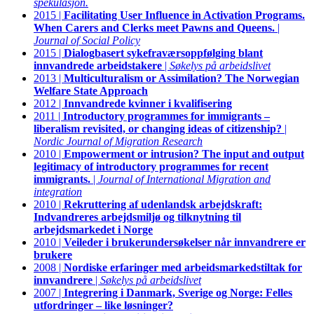
spekulasjon.
2015 |
Facilitating User Influence in Activation Programs.
When Carers and Clerks meet Pawns and Queens.
|
Journal of Social Policy
2015 |
Dialogbasert sykefraværsoppfølging blant
innvandrede arbeidstakere
|
Søkelys på arbeidslivet
2013 |
Multiculturalism or Assimilation? The Norwegian
Welfare State Approach
2012 |
Innvandrede kvinner i kvalifisering
2011 |
Introductory programmes for immigrants –
liberalism revisited, or changing ideas of citizenship?
|
Nordic Journal of Migration Research
2010 |
Empowerment or intrusion? The input and output
legitimacy of introductory programmes for recent
immigrants.
|
Journal of International Migration and
integration
2010 |
Rekruttering af udenlandsk arbejdskraft:
Indvandreres arbejdsmiljø og tilknytning til
arbejdsmarkedet i Norge
2010 |
Veileder i brukerundersøkelser når innvandrere er
brukere
2008 |
Nordiske erfaringer med arbeidsmarkedstiltak for
innvandrere
|
Søkelys på arbeidslivet
2007 |
Integrering i Danmark, Sverige og Norge: Felles
utfordringer – like løsninger?