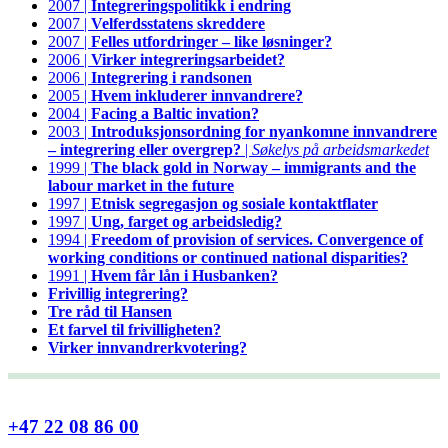
2007 |
Integreringspolitikk i endring
2007 |
Velferdsstatens skreddere
2007 |
Felles utfordringer – like løsninger?
2006 |
Virker integreringsarbeidet?
2006 |
Integrering i randsonen
2005 |
Hvem inkluderer innvandrere?
2004 |
Facing a Baltic invation?
2003 |
Introduksjonsordning for nyankomne innvandrere
– integrering eller overgrep?
|
Søkelys på arbeidsmarkedet
1999 |
The black gold in Norway – immigrants and the
labour market in the future
1997 |
Etnisk segregasjon og sosiale kontaktflater
1997 |
Ung, farget og arbeidsledig?
1994 |
Freedom of provision of services. Convergence of
working conditions or continued national disparities?
1991 |
Hvem får lån i Husbanken?
Frivillig integrering?
Tre råd til Hansen
Et farvel til frivilligheten?
Virker innvandrerkvotering?
+47 22 08 86 00