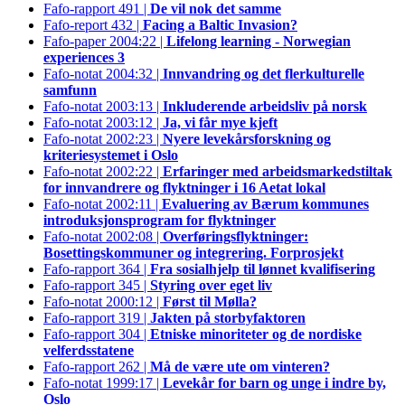
Fafo-rapport 491 |
De vil nok det samme
Fafo-report 432 |
Facing a Baltic Invasion?
Fafo-paper 2004:22 |
Lifelong learning - Norwegian
experiences 3
Fafo-notat 2004:32 |
Innvandring og det flerkulturelle
samfunn
Fafo-notat 2003:13 |
Inkluderende arbeidsliv på norsk
Fafo-notat 2003:12 |
Ja, vi får mye kjeft
Fafo-notat 2002:23 |
Nyere levekårsforskning og
kriteriesystemet i Oslo
Fafo-notat 2002:22 |
Erfaringer med arbeidsmarkedstiltak
for innvandrere og flyktninger i 16 Aetat lokal
Fafo-notat 2002:11 |
Evaluering av Bærum kommunes
introduksjonsprogram for flyktninger
Fafo-notat 2002:08 |
Overføringsflyktninger:
Bosettingskommuner og integrering. Forprosjekt
Fafo-rapport 364 |
Fra sosialhjelp til lønnet kvalifisering
Fafo-rapport 345 |
Styring over eget liv
Fafo-notat 2000:12 |
Først til Mølla?
Fafo-rapport 319 |
Jakten på storbyfaktoren
Fafo-rapport 304 |
Etniske minoriteter og de nordiske
velferdsstatene
Fafo-rapport 262 |
Må de være ute om vinteren?
Fafo-notat 1999:17 |
Levekår for barn og unge i indre by,
Oslo