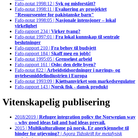
Fafo-notat 1998:12 |
Syk og misforstått?
Fafo-notat 1998:11 |
Evaluering av prosjektet
"Ressurssenter for pakistanske barn"
Fafo-notat 1998:05 |
Nasjonale intensjoner – lokal
virkelighet
Fafo-rapport 234 |
Virker tvang?
Fafo-notat 1997:01 |
Fra lokal kunnskap til sentrale
beslutninger
Fafo-rapport 210 |
Fra behov til budsjett
Fafo-rapport 184 |
Skaff meg en jobb!
Fafo-notat 1995:05 |
Grenseløst arbeid
Fafo-rapport 161 |
Oslo: den delte byen?
Fafo-notat 822 |
Arbeidstidsordninger i nærings- og
nytelsesmiddelindiustrien i Europa
Fafo-notat 1993:09 |
Kjøttsamvirket som markedsregulator
Fafo-rapport 143 |
Norsk fisk - dansk produkt
Vitenskapelig publisering
2018/2019 |
Refugee integration policy the Norwegian way
– why good ideas fail and bad ideas prevail.
2015 |
Multikulturalisme på norsk. Er anerkjennelse til
hinder for utjevning?
|
Agora Tidsskrift for metafysisk