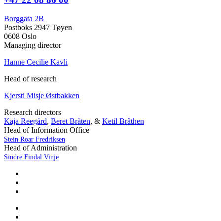
Borggata 2B
Postboks 2947 Tøyen
0608 Oslo
Managing director
Hanne Cecilie Kavli
Head of research
Kjersti Misje Østbakken
Research directors
Kaja Reegård
,
Beret Bråten
, &
Ketil Bråthen
Head of Information Office
Stein Roar Fredriksen
Head of Administration
Sindre Findal Vinje