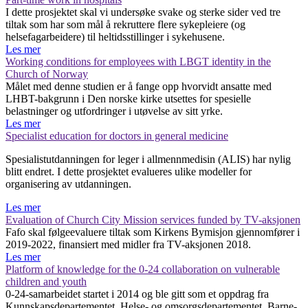
I dette prosjektet skal vi undersøke svake og sterke sider ved tre
tiltak som har som mål å rekruttere flere sykepleiere (og
helsefagarbeidere) til heltidsstillinger i sykehusene.
Les mer
Working conditions for employees with LBGT identity in the
Church of Norway
Målet med denne studien er å fange opp hvorvidt ansatte med
LHBT-bakgrunn i Den norske kirke utsettes for spesielle
belastninger og utfordringer i utøvelse av sitt yrke.
Les mer
Specialist education for doctors in general medicine
Spesialistutdanningen for leger i allmennmedisin (ALIS) har nylig
blitt endret. I dette prosjektet evalueres ulike modeller for
organisering av utdanningen.
Les mer
Evaluation of Church City Mission services funded by TV-aksjonen
Fafo skal følgeevaluere tiltak som Kirkens Bymisjon gjennomfører i
2019-2022, finansiert med midler fra TV-aksjonen 2018.
Les mer
Platform of knowledge for the 0-24 collaboration on vulnerable
children and youth
0-24-samarbeidet startet i 2014 og ble gitt som et oppdrag fra
Kunnskapsdepartementet, Helse- og omsorgsdepartementet, Barne-