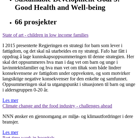
Good Health and Well-being
66 prosjekter
State of art - children in low income families
I 2015 presenterte Regjeringen en strategi for barn som lever i
fattigdom, og det skal nå utarbeides en ny strategi. Fafo har fått i
oppdrag å lage kunnskapsoppsummeringen til denne strategien. Her
skal det oppsummeres hva man i dag vet om barn og unge i
lavinntektsfamilier og hva man vet om tiltak som både lindrer
konsekvensene av fattigdom under oppveksten, og som motvirker
langsik­tige negative konsekvenser for den enkelte og samfunnet.
Oppsummeringen skal ta utgangspunkt i si­tuasjonen til barn og unge
i aldersgruppen 0-20 år.
Les mer
Climate change and the food industry - challenges ahead
NNN ønsker en gjennomgang av miljø- og klimautfordringer i dere
bransjer.
Les mer
Part-time work in hospitals