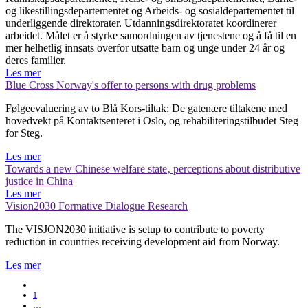
og likestillingsdepartementet og Arbeids- og sosialdepartementet til
underliggende direktorater. Utdanningsdirektoratet koordinerer
arbeidet. Målet er å styrke samordningen av tjenestene og å få til en
mer helhetlig innsats overfor utsatte barn og unge under 24 år og
deres familier.
Les mer
Blue Cross Norway's offer to persons with drug problems
Følgeevaluering av to Blå Kors-tiltak: De gatenære tiltakene med
hovedvekt på Kontaktsenteret i Oslo, og rehabiliteringstilbudet Steg
for Steg.
Les mer
Towards a new Chinese welfare state‚ perceptions about distributive
justice in China
Les mer
Vision2030 Formative Dialogue Research
The VISJON2030 initiative is setup to contribute to poverty
reduction in countries receiving development aid from Norway.
Les mer
1
…