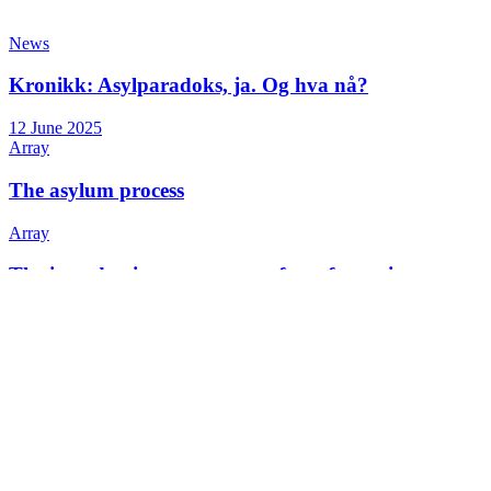
News
Kronikk: Asylparadoks, ja. Og hva nå?
12 June 2025
Array
The asylum process
Array
The introduction programme for refugees in
Norway
+47 22 08 86 00
Borggata 2B
Postboks 2947 Tøyen
0608 Oslo