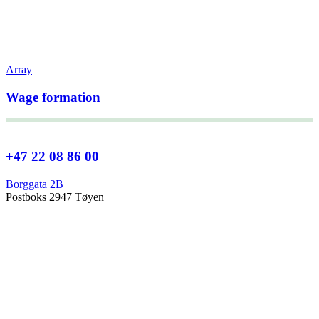
Array
Wage formation
+47 22 08 86 00
Borggata 2B
Postboks 2947 Tøyen
0608 Oslo
Managing director
Hanne Cecilie Kavli
Head of research
Kjersti Misje Østbakken