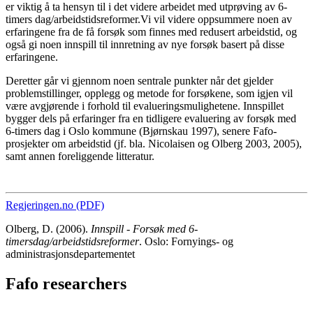
er viktig å ta hensyn til i det videre arbeidet med utprøving av 6-
timers dag/arbeidstidsreformer.Vi vil videre oppsummere noen av
erfaringene fra de få forsøk som finnes med redusert arbeidstid, og
også gi noen innspill til innretning av nye forsøk basert på disse
erfaringene.
Deretter går vi gjennom noen sentrale punkter når det gjelder
problemstillinger, opplegg og metode for forsøkene, som igjen vil
være avgjørende i forhold til evalueringsmulighetene. Innspillet
bygger dels på erfaringer fra en tidligere evaluering av forsøk med
6-timers dag i Oslo kommune (Bjørnskau 1997), senere Fafo-
prosjekter om arbeidstid (jf. bla. Nicolaisen og Olberg 2003, 2005),
samt annen foreliggende litteratur.
Regjeringen.no (PDF)
Olberg, D. (2006).
Innspill - Forsøk med 6-
timersdag/arbeidstidsreformer
. Oslo: Fornyings- og
administrasjonsdepartementet
Fafo researchers