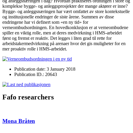
og anleggsnæringen i dag? Hvordan praktiseres ordningen i store og
komplekse bygge- og anleggsprosjekter der mange aktører er inne?
Bygge- og anleggsnæringen har vært omfattet av store kontekstuelle
og institusjonelle endringer de siste årene. Summen av disse
endringene har vi definert som «en ny tid» for
verneombudsordningen. En hovedkonklusjon er at verneombudene
spiller en viktig rolle, men at deres medvirkning i HMS-arbeidet
først og fremst er reaktiv. Det legges i liten grad til rette for
arbeidstakermedvirkning på arenaer hvor det gis muligheter for en
mer proaktiv rolle i HMS-arbeidet.
Publication date: 3 January 2018
Publication ID.: 20643
Fafo researchers
Mona Bråten