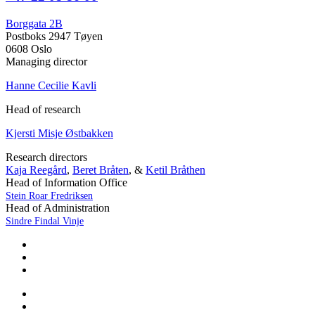
Borggata 2B
Postboks 2947 Tøyen
0608 Oslo
Managing director
Hanne Cecilie Kavli
Head of research
Kjersti Misje Østbakken
Research directors
Kaja Reegård
,
Beret Bråten
, &
Ketil Bråthen
Head of Information Office
Stein Roar Fredriksen
Head of Administration
Sindre Findal Vinje