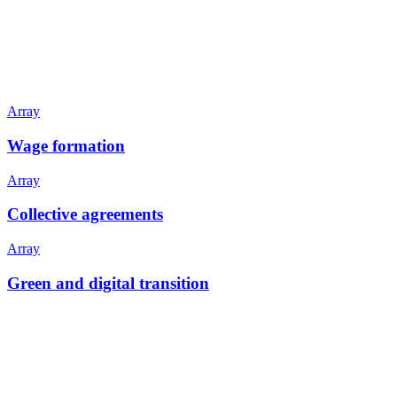
Array
Wage formation
Array
Collective agreements
Array
Green and digital transition
+47 22 08 86 00
Borggata 2B