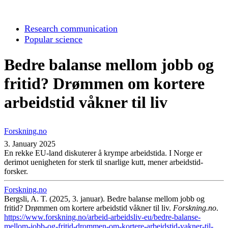
Research communication
Popular science
Bedre balanse mellom jobb og
fritid? Drømmen om kortere
arbeidstid våkner til liv
Forskning.no
3. January 2025
En rekke EU-land diskuterer å krympe arbeidstida. I Norge er
derimot uenigheten for sterk til snarlige kutt, mener arbeidstid-
forsker.
Forskning.no
Bergsli, A. T. (2025, 3. januar). Bedre balanse mellom jobb og
fritid? Drømmen om kortere arbeidstid våkner til liv.
Forskning.no
.
https://www.forskning.no/arbeid-arbeidsliv-eu/bedre-balanse-
mellom-jobb-og-fritid-drommen-om-kortere-arbeidstid-vakner-til-