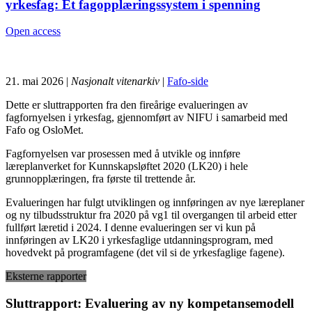
yrkesfag: Et fagopplæringssystem i spenning
Open access
21. mai 2026 |
Nasjonalt vitenarkiv
|
Fafo-side
Dette er sluttrapporten fra den fireårige evalueringen av
fagfornyelsen i yrkesfag, gjennomført av NIFU i samarbeid med
Fafo og OsloMet.
Fagfornyelsen var prosessen med å utvikle og innføre
læreplanverket for Kunnskapsløftet 2020 (LK20) i hele
grunnopplæringen, fra første til trettende år.
Evalueringen har fulgt utviklingen og innføringen av nye læreplaner
og ny tilbudsstruktur fra 2020 på vg1 til overgangen til arbeid etter
fullført læretid i 2024. I denne evalueringen ser vi kun på
innføringen av LK20 i yrkesfaglige utdanningsprogram, med
hovedvekt på programfagene (det vil si de yrkesfaglige fagene).
Eksterne rapporter
Sluttrapport: Evaluering av ny kompetansemodell