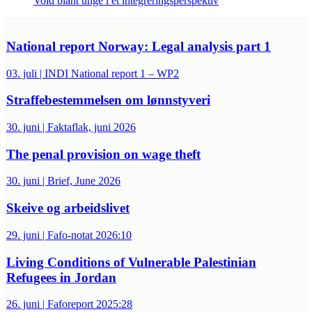
Vold blant unge i et integreringsperspektiv
National report Norway: Legal analysis part 1
03. juli | INDI National report 1 – WP2
Straffebestemmelsen om lønnstyveri
30. juni | Faktaflak, juni 2026
The penal provision on wage theft
30. juni | Brief, June 2026
Skeive og arbeidslivet
29. juni | Fafo-notat 2026:10
Living Conditions of Vulnerable Palestinian
Refugees in Jordan
26. juni | Faforeport 2025:28