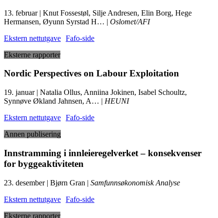
13. februar | Knut Fossestøl, Silje Andresen, Elin Borg, Hege
Hermansen, Øyunn Syrstad H… |
Oslomet/AFI
Ekstern nettutgave
Fafo-side
Eksterne rapporter
Nordic Perspectives on Labour Exploitation
19. januar | Natalia Ollus, Anniina Jokinen, Isabel Schoultz,
Synnøve Økland Jahnsen, A… |
HEUNI
Ekstern nettutgave
Fafo-side
Annen publisering
Innstramming i innleieregelverket – konsekvenser
for byggeaktiviteten
23. desember | Bjørn Gran |
Samfunnsøkonomisk Analyse
Ekstern nettutgave
Fafo-side
Eksterne rapporter