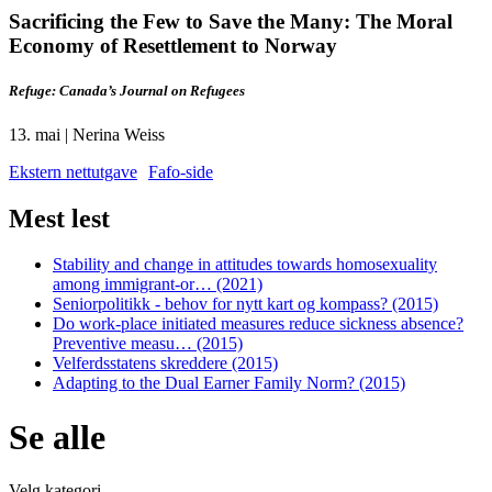
Sacrificing the Few to Save the Many: The Moral
Economy of Resettlement to Norway
Refuge: Canada’s Journal on Refugees
13. mai | Nerina Weiss
Ekstern nettutgave
Fafo-side
Mest lest
Stability and change in attitudes towards homosexuality
among immigrant-or… (2021)
Seniorpolitikk - behov for nytt kart og kompass? (2015)
Do work-place initiated measures reduce sickness absence?
Preventive measu… (2015)
Velferdsstatens skreddere (2015)
Adapting to the Dual Earner Family Norm? (2015)
Se alle
Velg kategori