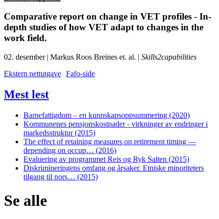
Comparative report on change in VET profiles - In-
depth studies of how VET adapt to changes in the
work field.
02. desember | Markus Roos Breines et. al. |
Skills2capabilities
Ekstern nettutgave
Fafo-side
Mest lest
Barnefattigdom – en kunnskapsoppsummering (2020)
Kommunenes pensjonskostnader - virkninger av endringer i
markedsstruktur (2015)
The effect of retaining measures on retirement timing —
depending on occup… (2016)
Evaluering av programmet Reis og Ryk Salten (2015)
Diskrimineringens omfang og årsaker. Etniske minoriteters
tilgang til nors… (2015)
Se alle