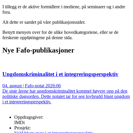
I tillegg er de aktive formidlere i mediene, på seminarer og i andre
fora.
Alt dette er samlet på våre publikasjonssider.
Benytt menyen over for de ulike hovedkategoriene, eller se de
ferskeste oppføringene på denne sida.
Nye Fafo-publikasjoner
Ungdomskriminalitet i et integreringsperspektiv
04. august | Fafo-notat 2026:06
De siste årene har ungdomskriminalitet kommet høyere opp på den
politiske dagsorden. Dette notatet tar for seg lovbrudd blant ungdom
i et integreringsperspektiv.
Oppdragsgiver:
IMDi
Prosjekt: