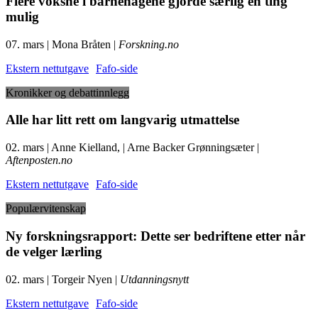
Flere voksne i barnehagene gjorde særlig én ting
mulig
07. mars | Mona Bråten |
Forskning.no
Ekstern nettutgave
Fafo-side
Kronikker og debattinnlegg
Alle har litt rett om langvarig utmattelse
02. mars | Anne Kielland, | Arne Backer Grønningsæter |
Aftenposten.no
Ekstern nettutgave
Fafo-side
Populærvitenskap
Ny forskningsrapport: Dette ser bedriftene etter når
de velger lærling
02. mars | Torgeir Nyen |
Utdanningsnytt
Ekstern nettutgave
Fafo-side