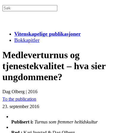
Vitenskapelige publikasjoner
Bokkapitler
Medleverturnus og
tjenestekvalitet – hva sier
ungdommene?
Dag Olberg
|
2016
To the publication
23. september 2016
Publisert i:
Turnus som fremmer heltidskultur
Red.:
Kari Ingstad & Dag Olberg