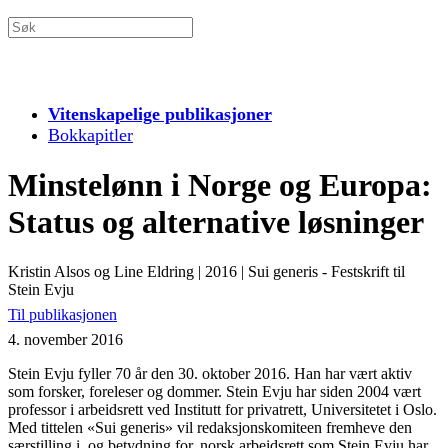
Vitenskapelige publikasjoner
Bokkapitler
Minstelønn i Norge og Europa:
Status og alternative løsninger
Kristin Alsos og Line Eldring
|
2016
|
Sui generis - Festskrift til
Stein Evju
Til publikasjonen
4. november 2016
Stein Evju fyller 70 år den 30. oktober 2016. Han har vært aktiv
som forsker, foreleser og dommer. Stein Evju har siden 2004 vært
professor i arbeidsrett ved Institutt for privatrett, Universitetet i Oslo.
Med tittelen «Sui generis» vil redaksjonskomiteen fremheve den
særstilling i, og betydning for, norsk arbeidsrett som Stein Evju har