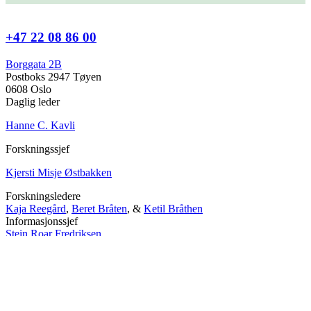
+47 22 08 86 00
Borggata 2B
Postboks 2947 Tøyen
0608 Oslo
Daglig leder
Hanne C. Kavli
Forskningssjef
Kjersti Misje Østbakken
Forskningsledere
Kaja Reegård
,
Beret Bråten
, &
Ketil Bråthen
Informasjonssjef
Stein Roar Fredriksen
Administrasjonssjef
Sindre Findal Vinje