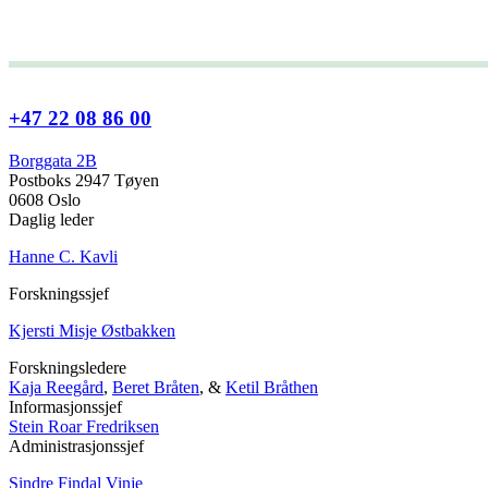
+47 22 08 86 00
Borggata 2B
Postboks 2947 Tøyen
0608 Oslo
Daglig leder
Hanne C. Kavli
Forskningssjef
Kjersti Misje Østbakken
Forskningsledere
Kaja Reegård
,
Beret Bråten
, &
Ketil Bråthen
Informasjonssjef
Stein Roar Fredriksen
Administrasjonssjef
Sindre Findal Vinje