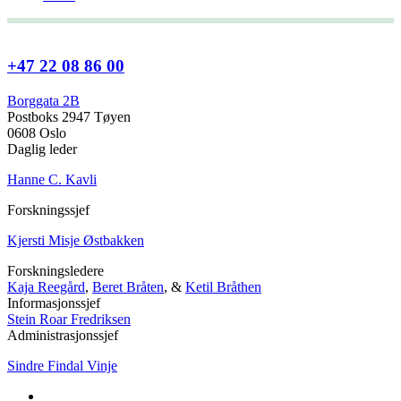
+47 22 08 86 00
Borggata 2B
Postboks 2947 Tøyen
0608 Oslo
Daglig leder
Hanne C. Kavli
Forskningssjef
Kjersti Misje Østbakken
Forskningsledere
Kaja Reegård
,
Beret Bråten
, &
Ketil Bråthen
Informasjonssjef
Stein Roar Fredriksen
Administrasjonssjef
Sindre Findal Vinje