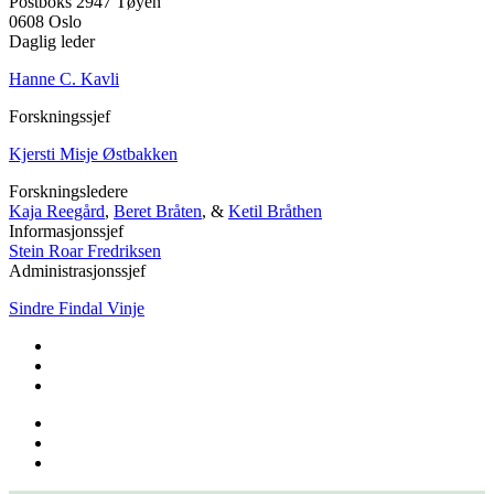
Postboks 2947 Tøyen
0608 Oslo
Daglig leder
Hanne C. Kavli
Forskningssjef
Kjersti Misje Østbakken
Forskningsledere
Kaja Reegård
,
Beret Bråten
, &
Ketil Bråthen
Informasjonssjef
Stein Roar Fredriksen
Administrasjonssjef
Sindre Findal Vinje