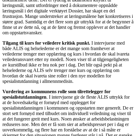
læringsmål, samt utfordringer med å dokumentere oppnådde
læringsmål i det digitale verktøyet Dossier, har skapt en del
frustrasjon. Mange understreker at læringsmålene bør konkretiseres i
større grad. Samtidig er det flere som gir uttrykk for at de begynner å
finne ut av dette nå, og at de først og fremst opplever at det handler
om oppstartsvansker.
Tilgang til kurs for veiledere kritisk punkt.
I intervjuene med
både ALIS og helselederne er det mange som framhever at
veilederne trenger mer opplæring og kurs i hvordan de skal ivareta
veilederansvaret etter ny modell. Noen viser til at tilgjengeligheten
av kurstilbud ikke er bra nok per i dag. Det blir også pekt på at
helselederne og ALIS selv trenger mer kurs og opplæring om
hvordan de skal ivareta sine roller i den nye modellen for
spesialistutdanning i allmennmedisin.
Vurdering av kommunens rolle som tilrettelegger for
spesialistutdanningen
. I intervjuene gir de fleste ALIS uttrykk for
at de hovedsakelig er fornøyd med opplegget for
spesialistutdanningen i kommunen og oppstarten mer generelt. De er
stort sett fornøyd med tilbudet om individuell veiledning og viser til
at det fungerer greit med kurs. Noen ønsker at arbeidsbelastningen
reduseres noe. Men det er få som sier at arbeidspresset per i dag er
uoverkommelig, og flere har en forståelse av at de i så måte er
skjermet for den situasjonen mange fastleger står i nå. Det er ganske