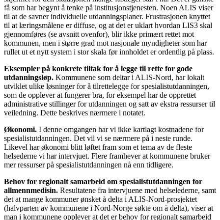
få som har begynt å tenke på institusjonstjenesten. Noen ALIS viser
til at de savner individuelle utdanningsplaner. Frustrasjonen knyttet
til at læringsmålene er diffuse, og at det er uklart hvordan LIS3 skal
gjennomføres (se avsnitt ovenfor), blir ikke primært rettet mot
kommunen, men i større grad mot nasjonale myndigheter som har
rullet ut et nytt system i stor skala før innholdet er ordentlig på plass.
Eksempler på konkrete tiltak for å legge til rette for gode
utdanningsløp.
Kommunene som deltar i ALIS-Nord, har lokalt
utviklet ulike løsninger for å tilrettelegge for spesialistutdanningen,
som de opplever at fungerer bra, for eksempel har de opprettet
administrative stillinger for utdanningen og satt av ekstra ressurser til
veiledning. Dette beskrives nærmere i notatet.
Økonomi.
I denne omgangen har vi ikke kartlagt kostnadene for
spesialistutdanningen. Det vil vi se nærmere på i neste runde.
Likevel har økonomi blitt løftet fram som et tema av de fleste
helsederne vi har intervjuet. Flere framhever at kommunene bruker
mer ressurser på spesialistutdanningen nå enn tidligere.
Behov for regionalt samarbeid om spesialistutdanningen for
allmennmedisin.
Resultatene fra intervjuene med helselederne, samt
det at mange kommuner ønsket å delta i ALIS-Nord-prosjektet
(halvparten av kommunene i Nord-Norge søkte om å delta), viser at
man i kommunene opplever at det er behov for regionalt samarbeid