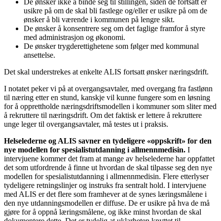
De ønsker ikke å binde seg til stillingen, siden de fortsatt er
usikre på om de skal bli fastlege og/eller er usikre på om de
ønsker å bli værende i kommunen på lengre sikt.
De ønsker å konsentrere seg om det faglige framfor å styre
med administrasjon og økonomi.
De ønsker trygderettighetene som følger med kommunal
ansettelse.
Det skal understrekes at enkelte ALIS fortsatt ønsker næringsdrift.
I notatet peker vi på at overgangsavtaler, med overgang fra fastlønn
til næring etter en stund, kanskje vil kunne fungere som en løsning
for å opprettholde næringsdriftsmodellen i kommuner som sliter med
å rekruttere til næringsdrift. Om det faktisk er lettere å rekruttere
unge leger til overgangsavtaler, må testes ut i praksis.
Helselederne og ALIS savner en tydeligere «oppskrift» for den
nye modellen for spesialistutdanning i allmennmedisin.
I
intervjuene kommer det fram at mange av helselederne har oppfattet
det som utfordrende å finne ut hvordan de skal tilpasse seg den nye
modellen for spesialistutdanning i allmennmedisin. Flere etterlyser
tydeligere retningslinjer og instruks fra sentralt hold. I intervjuene
med ALIS er det flere som framhever at de synes læringsmålene i
den nye utdanningsmodellen er diffuse. De er usikre på hva de må
gjøre for å oppnå læringsmålene, og ikke minst hvordan de skal
dokumentere dette. Det er tydelig at uklarheten knyttet til