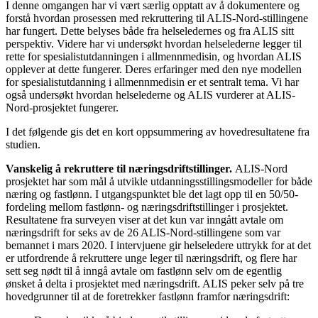
I denne omgangen har vi vært særlig opptatt av å dokumentere og
forstå hvordan prosessen med rekruttering til ALIS-Nord-stillingene
har fungert. Dette belyses både fra helseledernes og fra ALIS sitt
perspektiv. Videre har vi undersøkt hvordan helselederne legger til
rette for spesialistutdanningen i allmennmedisin, og hvordan ALIS
opplever at dette fungerer. Deres erfaringer med den nye modellen
for spesialistutdanning i allmennmedisin er et sentralt tema. Vi har
også undersøkt hvordan helselederne og ALIS vurderer at ALIS-
Nord-prosjektet fungerer.
I det følgende gis det en kort oppsummering av hovedresultatene fra
studien.
Vanskelig å rekruttere til næringsdriftstillinger.
ALIS-Nord
prosjektet har som mål å utvikle utdanningsstillingsmodeller for både
næring og fastlønn. I utgangspunktet ble det lagt opp til en 50/50-
fordeling mellom fastlønn- og næringsdriftstillinger i prosjektet.
Resultatene fra surveyen viser at det kun var inngått avtale om
næringsdrift for seks av de 26 ALIS-Nord-stillingene som var
bemannet i mars 2020. I intervjuene gir helseledere uttrykk for at det
er utfordrende å rekruttere unge leger til næringsdrift, og flere har
sett seg nødt til å inngå avtale om fastlønn selv om de egentlig
ønsket å delta i prosjektet med næringsdrift. ALIS peker selv på tre
hovedgrunner til at de foretrekker fastlønn framfor næringsdrift: