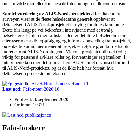
om å utvikle modeller for spesialistutdanningen i allmennmedisin.
Samlet vurdering av ALIS-Nord-prosjektet.
Resultatene fra
surveyen viser at de fleste helselederne generelt opplever at
deltakelsen i ALIS-Nord-prosjektet er nyttig for deres kommune.
Dette blir langt på vei bekreftet i intervjuene med et utvalg
helseledere. På den mer kritiske siden er det flere helseledere som
etterlyser mer aktiv oppfølging og informasjonsdeling fra prosjektet,
og enkelte kommuner mener at prosjektet i større grad burde ha blitt
innrettet mot ALIS-Nord-legene. Videre i prosjektet blir det trolig
viktig for partene å avklare roller og forventninger seg imellom. I
intervjuene kommer det fram at flere ALIS har et distansert forhold
til ALIS-Nord-prosjektet, og at de ikke helt har forstått hva
deltakelsen i prosjektet innebærer.
Last ned:
Fafo-notat 2020:10
Publisert: 3. september 2020
Ordrenr.: 10331
Fafo-forskere