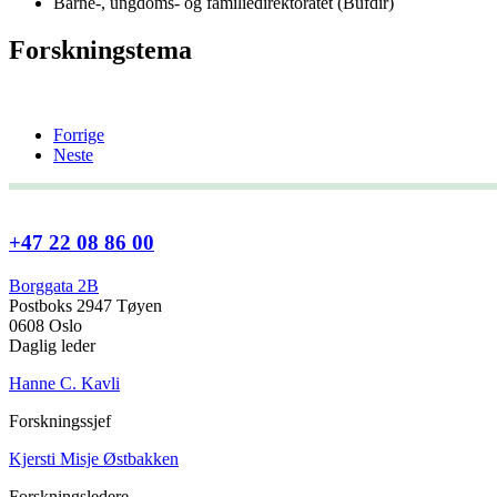
Barne-, ungdoms- og familiedirektoratet (Bufdir)
Forskningstema
Forrige
Neste
+47 22 08 86 00
Borggata 2B
Postboks 2947 Tøyen
0608 Oslo
Daglig leder
Hanne C. Kavli
Forskningssjef
Kjersti Misje Østbakken
Forskningsledere