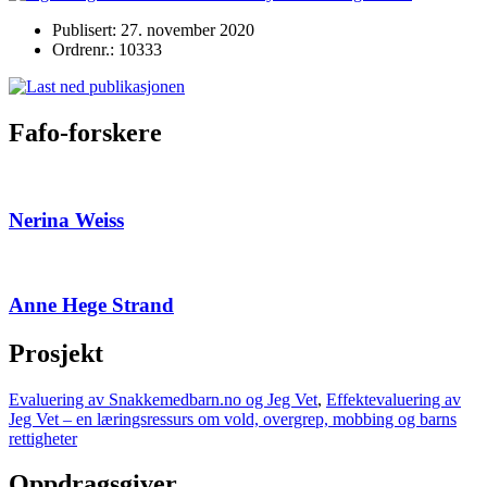
Publisert: 27. november 2020
Ordrenr.: 10333
Fafo-forskere
Nerina Weiss
Anne Hege Strand
Prosjekt
Evaluering av Snakkemedbarn.no og Jeg Vet
,
Effektevaluering av
Jeg Vet – en læringsressurs om vold, overgrep, mobbing og barns
rettigheter
Oppdragsgiver