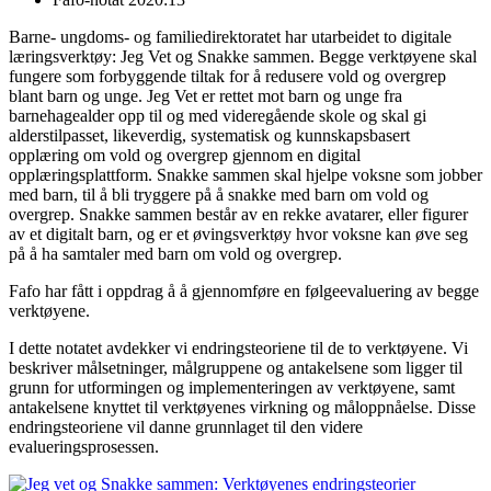
Barne- ungdoms- og familiedirektoratet har utarbeidet to digitale
læringsverktøy: Jeg Vet og Snakke sammen. Begge verktøyene skal
fungere som forbyggende tiltak for å redusere vold og overgrep
blant barn og unge. Jeg Vet er rettet mot barn og unge fra
barnehagealder opp til og med videregående skole og skal gi
alderstilpasset, likeverdig, systematisk og kunnskapsbasert
opplæring om vold og overgrep gjennom en digital
opplæringsplattform. Snakke sammen skal hjelpe voksne som jobber
med barn, til å bli tryggere på å snakke med barn om vold og
overgrep. Snakke sammen består av en rekke avatarer, eller figurer
av et digitalt barn, og er et øvingsverktøy hvor voksne kan øve seg
på å ha samtaler med barn om vold og overgrep.
Fafo har fått i oppdrag å å gjennomføre en følgeevaluering av begge
verktøyene.
I dette notatet avdekker vi endringsteoriene til de to verktøyene. Vi
beskriver målsetninger, målgruppene og antakelsene som ligger til
grunn for utformingen og implementeringen av verktøyene, samt
antakelsene knyttet til verktøyenes virkning og måloppnåelse. Disse
endringsteoriene vil danne grunnlaget til den videre
evalueringsprosessen.