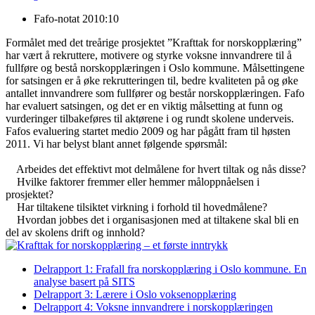
Fafo-notat 2010:10
Formålet med det treårige prosjektet ”Krafttak for norskopplæring”
har vært å rekruttere, motivere og styrke voksne innvandrere til å
fullføre og bestå norskopplæringen i Oslo kommune. Målsettingene
for satsingen er å øke rekrutteringen til, bedre kvaliteten på og øke
antallet innvandrere som fullfører og består norskopplæringen. Fafo
har evaluert satsingen, og det er en viktig målsetting at funn og
vurderinger tilbakeføres til aktørene i og rundt skolene underveis.
Fafos evaluering startet medio 2009 og har pågått fram til høsten
2011. Vi har belyst blant annet følgende spørsmål:
Arbeides det effektivt mot delmålene for hvert tiltak og nås disse?
Hvilke faktorer fremmer eller hemmer måloppnåelsen i
prosjektet?
Har tiltakene tilsiktet virkning i forhold til hovedmålene?
Hvordan jobbes det i organisasjonen med at tiltakene skal bli en
del av skolens drift og innhold?
Delrapport 1: Frafall fra norskopplæring i Oslo kommune. En
analyse basert på SITS
Delrapport 3: Lærere i Oslo voksenopplæring
Delrapport 4: Voksne innvandrere i norskopplæringen