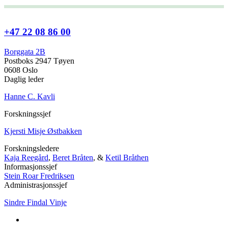
+47 22 08 86 00
Borggata 2B
Postboks 2947 Tøyen
0608 Oslo
Daglig leder
Hanne C. Kavli
Forskningssjef
Kjersti Misje Østbakken
Forskningsledere
Kaja Reegård
,
Beret Bråten
, &
Ketil Bråthen
Informasjonssjef
Stein Roar Fredriksen
Administrasjonssjef
Sindre Findal Vinje