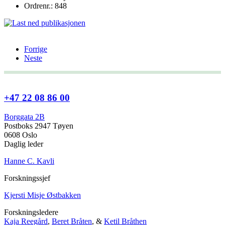
Ordrenr.: 848
Forrige
Neste
+47 22 08 86 00
Borggata 2B
Postboks 2947 Tøyen
0608 Oslo
Daglig leder
Hanne C. Kavli
Forskningssjef
Kjersti Misje Østbakken
Forskningsledere
Kaja Reegård
,
Beret Bråten
, &
Ketil Bråthen