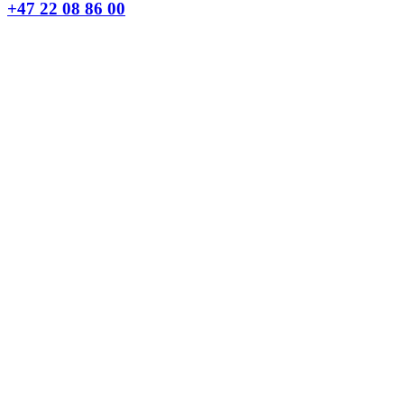
+47 22 08 86 00
Borggata 2B
Postboks 2947 Tøyen
0608 Oslo
Daglig leder
Hanne C. Kavli
Forskningssjef
Kjersti Misje Østbakken
Forskningsledere
Kaja Reegård
,
Beret Bråten
, &
Ketil Bråthen
Informasjonssjef
Stein Roar Fredriksen
Administrasjonssjef
Sindre Findal Vinje