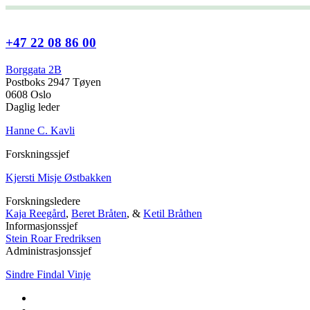
+47 22 08 86 00
Borggata 2B
Postboks 2947 Tøyen
0608 Oslo
Daglig leder
Hanne C. Kavli
Forskningssjef
Kjersti Misje Østbakken
Forskningsledere
Kaja Reegård
,
Beret Bråten
, &
Ketil Bråthen
Informasjonssjef
Stein Roar Fredriksen
Administrasjonssjef
Sindre Findal Vinje