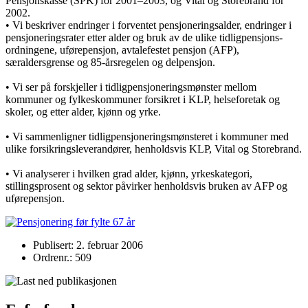
Pensjonskasse (SPK) for 2001–2003, og Vital og Storebrand for
2002.
• Vi beskriver endringer i forventet pensjoneringsalder, endringer i
pensjoneringsrater etter alder og bruk av de ulike tidligpensjons-
ordningene, uførepensjon, avtalefestet pensjon (AFP),
særaldersgrense og 85-årsregelen og delpensjon.
• Vi ser på forskjeller i tidligpensjoneringsmønster mellom
kommuner og fylkeskommuner forsikret i KLP, helseforetak og
skoler, og etter alder, kjønn og yrke.
• Vi sammenligner tidligpensjoneringsmønsteret i kommuner med
ulike forsikringsleverandører, henholdsvis KLP, Vital og Storebrand.
• Vi analyserer i hvilken grad alder, kjønn, yrkeskategori,
stillingsprosent og sektor påvirker henholdsvis bruken av AFP og
uførepensjon.
Publisert: 2. februar 2006
Ordrenr.: 509