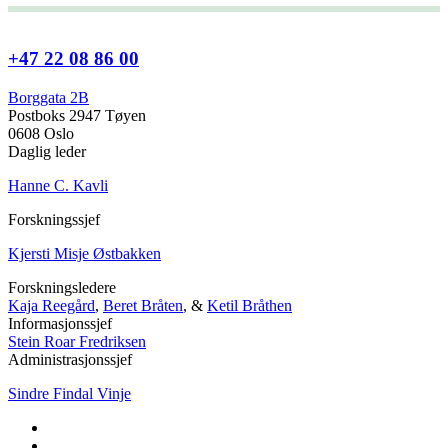
+47 22 08 86 00
Borggata 2B
Postboks 2947 Tøyen
0608 Oslo
Daglig leder
Hanne C. Kavli
Forskningssjef
Kjersti Misje Østbakken
Forskningsledere
Kaja Reegård
,
Beret Bråten
, &
Ketil Bråthen
Informasjonssjef
Stein Roar Fredriksen
Administrasjonssjef
Sindre Findal Vinje