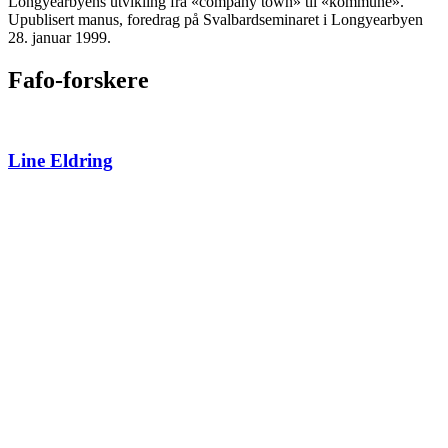
Longyearbyens utvikling fra «company town» til «kommune».
Upublisert manus, foredrag på Svalbardseminaret i Longyearbyen
28. januar 1999.
Fafo-forskere
Line Eldring