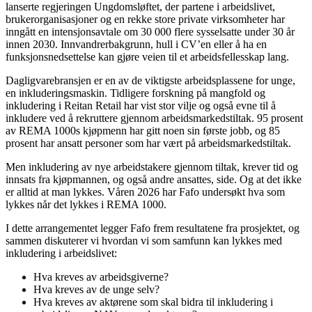
lanserte regjeringen Ungdomsløftet, der partene i arbeidslivet,
brukerorganisasjoner og en rekke store private virksomheter har
inngått en intensjonsavtale om 30 000 flere sysselsatte under 30 år
innen 2030. Innvandrerbakgrunn, hull i CV’en eller å ha en
funksjonsnedsettelse kan gjøre veien til et arbeidsfellesskap lang.
Dagligvarebransjen er en av de viktigste arbeidsplassene for unge,
en inkluderingsmaskin. Tidligere forskning på mangfold og
inkludering i Reitan Retail har vist stor vilje og også evne til å
inkludere ved å rekruttere gjennom arbeidsmarkedstiltak. 95 prosent
av REMA 1000s kjøpmenn har gitt noen sin første jobb, og 85
prosent har ansatt personer som har vært på arbeidsmarkedstiltak.
Men inkludering av nye arbeidstakere gjennom tiltak, krever tid og
innsats fra kjøpmannen, og også andre ansattes, side. Og at det ikke
er alltid at man lykkes. Våren 2026 har Fafo undersøkt hva som
lykkes når det lykkes i REMA 1000.
I dette arrangementet legger Fafo frem resultatene fra prosjektet, og
sammen diskuterer vi hvordan vi som samfunn kan lykkes med
inkludering i arbeidslivet:
Hva kreves av arbeidsgiverne?
Hva kreves av de unge selv?
Hva kreves av aktørene som skal bidra til inkludering i