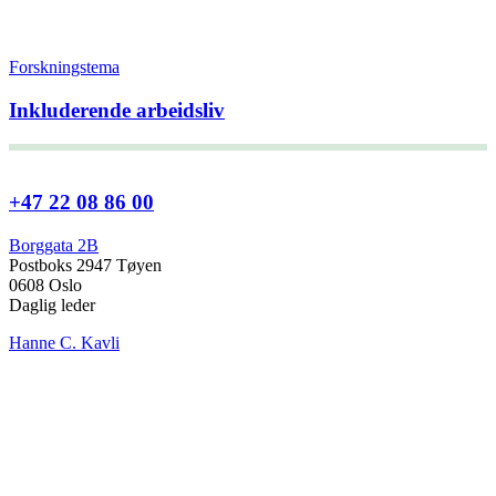
Forskningstema
Inkluderende arbeidsliv
+47 22 08 86 00
Borggata 2B
Postboks 2947 Tøyen
0608 Oslo
Daglig leder
Hanne C. Kavli
Forskningssjef
Kjersti Misje Østbakken
Forskningsledere
Kaja Reegård
,
Beret Bråten
, &
Ketil Bråthen
Informasjonssjef