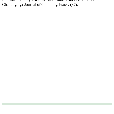
Challenging? Journal of Gambling Issues, (37).