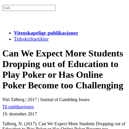
Vitenskapelige publikasjoner
Tidsskriftartikler
Can We Expect More Students
Dropping out of Education to
Play Poker or Has Online
Poker Become too Challenging
Niri Talberg
|
2017
|
Journal of Gambling Issues
Til publikasjonen
19. desember 2017
Talberg, N. (2017). Can We Expect More Students Dropping out of
Education to Play Poker or Has Online Poker Become too