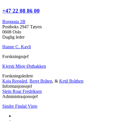
+47 22 08 86 00
Borggata 2B
Postboks 2947 Tøyen
0608 Oslo
Daglig leder
Hanne C. Kavli
Forskningssjef
Kjersti Misje Østbakken
Forskningsledere
Kaja Reegård
,
Beret Bråten
, &
Ketil Bråthen
Informasjonssjef
Stein Roar Fredriksen
Administrasjonssjef
Sindre Findal Vinje