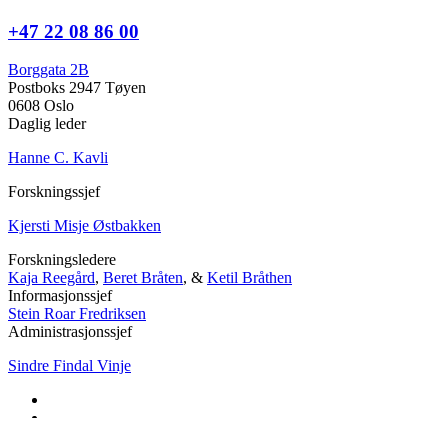
+47 22 08 86 00
Borggata 2B
Postboks 2947 Tøyen
0608 Oslo
Daglig leder
Hanne C. Kavli
Forskningssjef
Kjersti Misje Østbakken
Forskningsledere
Kaja Reegård
,
Beret Bråten
, &
Ketil Bråthen
Informasjonssjef
Stein Roar Fredriksen
Administrasjonssjef
Sindre Findal Vinje