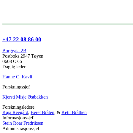
+47 22 08 86 00
Borggata 2B
Postboks 2947 Tøyen
0608 Oslo
Daglig leder
Hanne C. Kavli
Forskningssjef
Kjersti Misje Østbakken
Forskningsledere
Kaja Reegård
,
Beret Bråten
, &
Ketil Bråthen
Informasjonssjef
Stein Roar Fredriksen
Administrasjonssjef