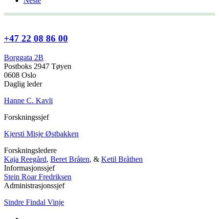
Neste
+47 22 08 86 00
Borggata 2B
Postboks 2947 Tøyen
0608 Oslo
Daglig leder
Hanne C. Kavli
Forskningssjef
Kjersti Misje Østbakken
Forskningsledere
Kaja Reegård
,
Beret Bråten
, &
Ketil Bråthen
Informasjonssjef
Stein Roar Fredriksen
Administrasjonssjef
Sindre Findal Vinje