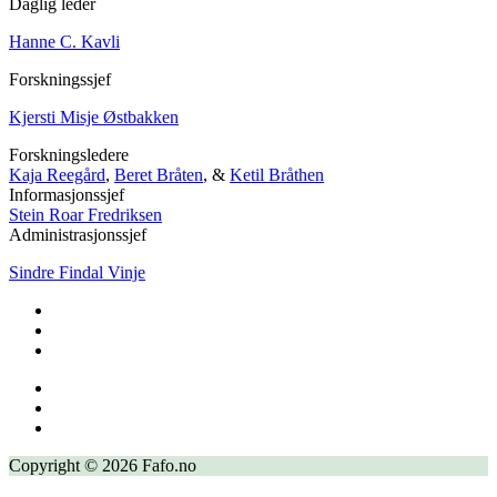
Daglig leder
Hanne C. Kavli
Forskningssjef
Kjersti Misje Østbakken
Forskningsledere
Kaja Reegård
,
Beret Bråten
, &
Ketil Bråthen
Informasjonssjef
Stein Roar Fredriksen
Administrasjonssjef
Sindre Findal Vinje
Copyright © 2026 Fafo.no