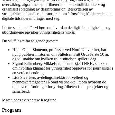
overvåking, algoritmer som filtrerer innhold, «trollfabrikker» og
organisert spredning av desinformasjon. Beskyttelsen av
ytringsfriheten handler nå i stor grad om å forstå og håndtere det den
digitale tidsalderen bringer med seg.
I dette seminaret får vi høre om hvordan de digitale mulighetene og
utfordringene påvirker ytringsfrihetens vilkår.
Du vil få høre fra følgende gjester:
Hilde Gunn Slottemo, professor ved Nord Universitet, har
nylig publisert historien om Stiftelsen Fritt Ords første 50 år,
og vil snakke om hvilken rolle stiftelsen spiller i dag.
Sigurd Falkenberg Mikkelsen, utenrikssjef i NRK, snakker
om hvordan klimaet for ytringsfrihet oppleves for journalister i
en verden i endring.
Lisa Sivertsen, avdelingsdirektør for velferd og
menneskerettigheter i Norad vil snakke litt om hvordan de
opplever utfordringer for ytringsfriheten i sine prosjekter og
samarbeid.
Møtet ledes av Andrew Kroglund.
Program