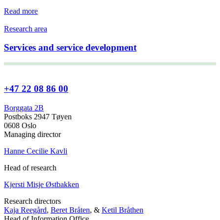
Read more
Research area
Services and service development
+47 22 08 86 00
Borggata 2B
Postboks 2947 Tøyen
0608 Oslo
Managing director
Hanne Cecilie Kavli
Head of research
Kjersti Misje Østbakken
Research directors
Kaja Reegård
,
Beret Bråten
, &
Ketil Bråthen
Head of Information Office