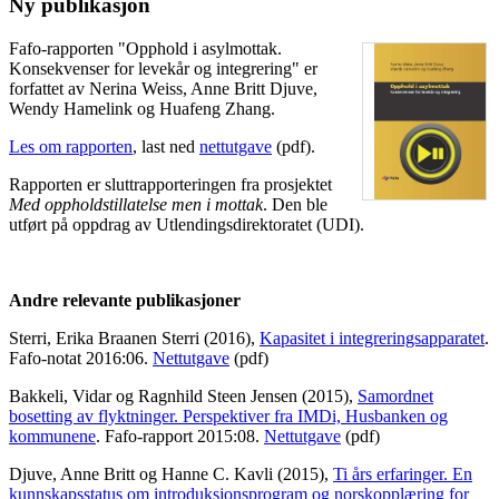
Ny publikasjon
Fafo-rapporten "Opphold i asylmottak.
Konsekvenser for levekår og integrering" er
forfattet av Nerina Weiss, Anne Britt Djuve,
Wendy Hamelink og Huafeng Zhang.
Les om rapporten
, last ned
nettutgave
(pdf).
Rapporten er sluttrapporteringen fra prosjektet
Med oppholdstillatelse men i mottak
. Den ble
utført på oppdrag av Utlendingsdirektoratet (UDI).
Andre relevante publikasjoner
Sterri, Erika Braanen Sterri (2016),
Kapasitet i integreringsapparatet
.
Fafo-notat 2016:06.
Nettutgave
(pdf)
Bakkeli, Vidar og Ragnhild Steen Jensen (2015),
Samordnet
bosetting av flyktninger. Perspektiver fra IMDi, Husbanken og
kommunene
. Fafo-rapport 2015:08.
Nettutgave
(pdf)
Djuve, Anne Britt og Hanne C. Kavli (2015),
Ti års erfaringer. En
kunnskapsstatus om introduksjonsprogram og norskopplæring for