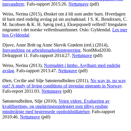
innvandrere
. Fafo-rapport 2015:26.
Nettutgave
(pdf)
Weiss, Nerina (2015), Ønsket om å bli som andre barn. Hverdagen
til barn med endelig avslag på sin asylsøknad. I S. K. Bendixsen, C.
M. Jacobsen & K. H. Søvig (red.), Eksepsjonell velferd? Irregulære
migranter i det norske velferdssamfunnet. Oslo: Gyldendal.
Les mer
hos Gyldendal
Djuve, Anne Britt og Anne Skevik Grødem (red.) (2014),
Innvandring og arbeidsmarkedsintegrering
. NordMod2030.
Delrapport 11. Fafo-rapport 2014:27.
Nettutgave
(pdf)
Weiss, Nerina (2013),
Normalitet i limbo. Asylbarn med endelig
avslag
. Fafo-rapport 2013:47.
Nettugave
(pdf)
Øien, Cecilie and Silje Sønsterudbråten (2011),
No way in, no way
out? A study of living conditions of irregular migrants in Norway
.
Fafo-report 2011:03.
Nettutgave
(pdf)
Sønsterudbråten, Silje (2010),
Veien videre. Evaluering av
kvalifiserings- og opplæringsopplegget som tilbys enslige
mindreårige med begrensede oppholdstillatelser
. Fafo-rapport
2010:46.
Nettutgave
(pdf)