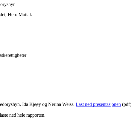
doryshyn
ndet, Hero Mottak
skerettigheter
 Fedoryshyn, Ida Kjeøy og Nerina Weiss.
Last ned presentasjonen
(pdf)
 laste ned hele rapporten.