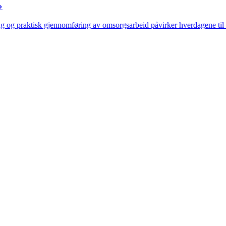
»
g og praktisk gjennomføring av omsorgsarbeid påvirker hverdagene til 