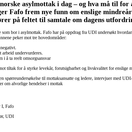
norske asylmottak i dag – og hva må til for
ger Fafo frem nye funn om enslige mindreår
ører på feltet til samtale om dagens utfordr
 som bor i asylmottak. Fafo har på oppdrag fra UDI undersøkt hvordan
Funnene peker mot tre hovedområder:
negativt.
t arbeid undervurderes.
 i å ta reelt omsorgsansvar
tiltak for å styrke levekår, forutsigbarhet og livskvalitet for enslige 
n spørreundersøkelse til mottaksansatte og ledere, intervjuer med UDI
r om alvorlige hendelser i mottak
 I, Fafo
ktør, UDI