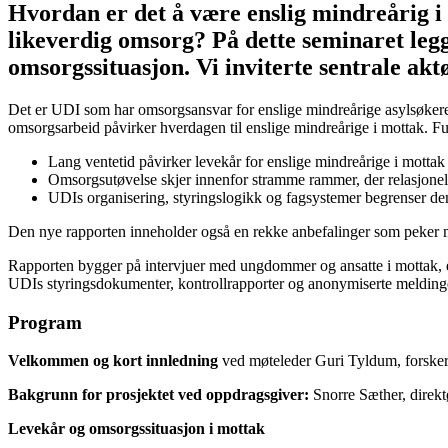
Hvordan er det å være enslig mindreårig i 
likeverdig omsorg? På dette seminaret leg
omsorgssituasjon. Vi inviterte sentrale akt
Det er UDI som har omsorgsansvar for enslige mindreårige asylsøkere
omsorgsarbeid påvirker hverdagen til enslige mindreårige i mottak. 
Lang ventetid påvirker levekår for enslige mindreårige i mottak 
Omsorgsutøvelse skjer innenfor stramme rammer, der relasjonel
UDIs organisering, styringslogikk og fagsystemer begrenser dem
Den nye rapporten inneholder også en rekke anbefalinger som peker mot 
Rapporten bygger på intervjuer med ungdommer og ansatte i mottak, e
UDIs styringsdokumenter, kontrollrapporter og anonymiserte meldinge
Program
Velkommen og kort innledning
ved møteleder Guri Tyldum, forsker
Bakgrunn for prosjektet ved oppdragsgiver:
Snorre Sæther, dire
Levekår og omsorgssituasjon i mottak