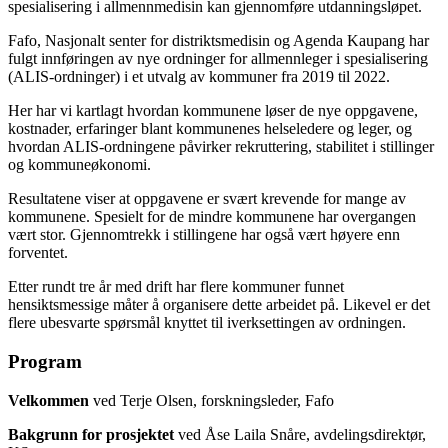
spesialisering i allmennmedisin kan gjennomføre utdanningsløpet.
Fafo, Nasjonalt senter for distriktsmedisin og Agenda Kaupang har
fulgt innføringen av nye ordninger for allmennleger i spesialisering
(ALIS-ordninger) i et utvalg av kommuner fra 2019 til 2022.
Her har vi kartlagt hvordan kommunene løser de nye oppgavene,
kostnader, erfaringer blant kommunenes helseledere og leger, og
hvordan ALIS-ordningene påvirker rekruttering, stabilitet i stillinger
og kommuneøkonomi.
Resultatene viser at oppgavene er svært krevende for mange av
kommunene. Spesielt for de mindre kommunene har overgangen
vært stor. Gjennomtrekk i stillingene har også vært høyere enn
forventet.
Etter rundt tre år med drift har flere kommuner funnet
hensiktsmessige måter å organisere dette arbeidet på. Likevel er det
flere ubesvarte spørsmål knyttet til iverksettingen av ordningen.
Program
Velkommen
ved Terje Olsen, forskningsleder, Fafo
Bakgrunn for prosjektet
ved Åse Laila Snåre, avdelingsdirektør,