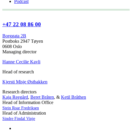
Podcast
+47 22 08 86 00
Borggata 2B
Postboks 2947 Tøyen
0608 Oslo
Managing director
Hanne Cecilie Kavli
Head of research
Kjersti Misje Østbakken
Research directors
Kaja Reegård
,
Beret Bråten
, &
Ketil Bråthen
Head of Information Office
Stein Roar Fredriksen
Head of Administration
Sindre Findal Vinje