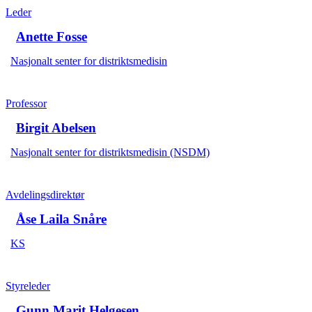
Leder
Anette Fosse
Nasjonalt senter for distriktsmedisin
Professor
Birgit Abelsen
Nasjonalt senter for distriktsmedisin (NSDM)
Avdelingsdirektør
Åse Laila Snåre
KS
Styreleder
Gunn Marit Helgesen