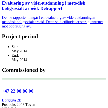
Evaluering av videreutdanning i metodisk
boligsosialt arbeid. Delrapport
Denne rapporten inngår i en evaluering av videreutdanningen
metodisk boligsosialt arbeid. Dette studietilbudet er særlig innrettet
mot oppfølging av…
Project period
Start:
May 2014
End:
May 2014
Commissioned by
+47 22 08 86 00
Borggata 2B
Postboks 2947 Tøyen