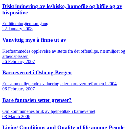
Diskriminering av lesbiske, homofile og bifile og av
hivpositive
En litteraturgjennomgang
22 January 2008
Vanvittig mye å finne ut av
Kreftrammedes opplevelse av støtte fra det offentlige, nærmiljøet og
arbeidsplassen
26 February 2007
Barnevernet i Oslo og Bergen
En sammenlignende evaluering etter barnevernreformen i 2004
06 February 2007
Bare fantasien setter grenser?
Om kommunenes bruk av hjelpetiltak i barnevernet
08 March 2006
Living Conditions and Quality of life among People