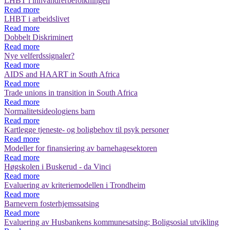
LHBT i innvandrerbefolkningen
Read more
LHBT i arbeidslivet
Read more
Dobbelt Diskriminert
Read more
Nye velferdssignaler?
Read more
AIDS and HAART in South Africa
Read more
Trade unions in transition in South Africa
Read more
Normalitetsideologiens barn
Read more
Kartlegge tjeneste- og boligbehov til psyk personer
Read more
Modeller for finansiering av barnehagesektoren
Read more
Høgskolen i Buskerud - da Vinci
Read more
Evaluering av kriteriemodellen i Trondheim
Read more
Barnevern fosterhjemssatsing
Read more
Evaluering av Husbankens kommunesatsing; Boligsosial utvikling