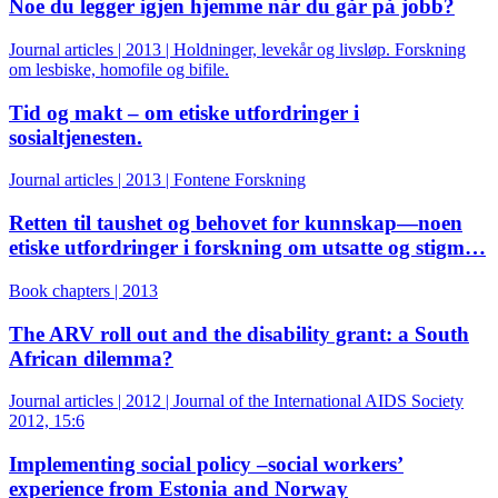
Noe du legger igjen hjemme når du går på jobb?
Journal articles | 2013 | Holdninger, levekår og livsløp. Forskning
om lesbiske, homofile og bifile.
Tid og makt – om etiske utfordringer i
sosialtjenesten.
Journal articles | 2013 | Fontene Forskning
Retten til taushet og behovet for kunnskap—noen
etiske utfordringer i forskning om utsatte og stigm…
Book chapters | 2013
The ARV roll out and the disability grant: a South
African dilemma?
Journal articles | 2012 | Journal of the International AIDS Society
2012, 15:6
Implementing social policy –social workers’
experience from Estonia and Norway