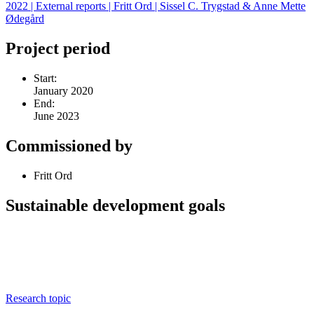
2022 | External reports | Fritt Ord | Sissel C. Trygstad & Anne Mette
Ødegård
Project period
Start:
January 2020
End:
June 2023
Commissioned by
Fritt Ord
Sustainable development goals
Research topic