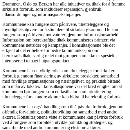
Drammen, Oslo og Bergen har alle initiativer og tiltak for å fremme
sirkulært forbruk, som inkluderer reparasjon, gjenbruk,
utlånsordninger og informasjonskampanjer.
Kommunene kan fungere som pådrivere, tilretteleggere og
myndighetsutøvere for å stimulere til sirkulær økonomi. De kan
fungere som pådrivere/motivatorer gjennom informasjonsarbeid.
Informasjon om bærekraftige tiltak kommuniseres primært via
kommunens nettsider og kampanjer. I konsultasjonene ble det
erkjent at det er behov for bedre kommunikasjon om
bærekraftstiltak, særlig rettet mot grupper som ikke er spesielt
interesserte i temaet i utgangspunktet.
Kommunene har en viktig rolle som tilrettelegger for sirkulært
forbruk gjennom finansiering av sirkulære prosjekter, samarbeid
med frivillige organisasjoner og næringslivet, og praktisk bistand,
som utlån av lokaler. I konsultasjonene var det bred enighet om at
kommunen bør fungere som en fasilitator som prioriterer og
tilrettelegger for at andre aktører kan bidra til bærekraftig forbruk.
Kommunene har også handlingsrom til å påvirke forbruk gjennom
offentlig forvaltning, politikkutvikling og samarbeid med andre
aktører. Konsultasjonene viste at kommunene kan påvirke forbruk
ved å fungere som forbilder, utvikle politikk og strategier, og
samarbeide med andre kommuner og eksterne aktører.