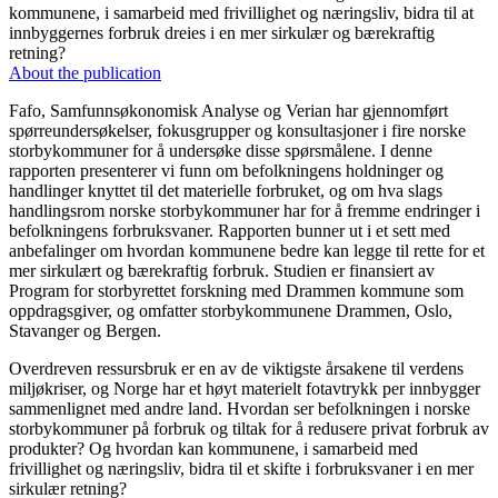
kommunene, i samarbeid med frivillighet og næringsliv, bidra til at
innbyggernes forbruk dreies i en mer sirkulær og bærekraftig
retning?
About the publication
Fafo, Samfunnsøkonomisk Analyse og Verian har gjennomført
spørreundersøkelser, fokusgrupper og konsultasjoner i fire norske
storbykommuner for å undersøke disse spørsmålene. I denne
rapporten presenterer vi funn om befolkningens holdninger og
handlinger knyttet til det materielle forbruket, og om hva slags
handlingsrom norske storbykommuner har for å fremme endringer i
befolkningens forbruksvaner. Rapporten bunner ut i et sett med
anbefalinger om hvordan kommunene bedre kan legge til rette for et
mer sirkulært og bærekraftig forbruk. Studien er finansiert av
Program for storbyrettet forskning med Drammen kommune som
oppdragsgiver, og omfatter storbykommunene Drammen, Oslo,
Stavanger og Bergen.
Overdreven ressursbruk er en av de viktigste årsakene til verdens
miljøkriser, og Norge har et høyt materielt fotavtrykk per innbygger
sammenlignet med andre land. Hvordan ser befolkningen i norske
storbykommuner på forbruk og tiltak for å redusere privat forbruk av
produkter? Og hvordan kan kommunene, i samarbeid med
frivillighet og næringsliv, bidra til et skifte i forbruksvaner i en mer
sirkulær retning?