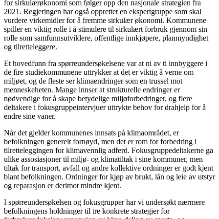
for sirkulærøkonomi som følger opp den nasjonale strategien fra
2021. Regjeringen har også opprettet en ekspertgruppe som skal
vurdere virkemidler for å fremme sirkulær økonomi. Kommunene
spiller en viktig rolle i å stimulere til sirkulært forbruk gjennom sin
rolle som samfunnsutviklere, offentlige innkjøpere, planmyndighet
og tilretteleggere.
Et hovedfunn fra spørreundersøkelsene var at ni av ti innbyggere i
de fire studiekommunene uttrykker at det er viktig å verne om
miljøet, og de fleste ser klimaendringer som en trussel mot
menneskeheten. Mange innser at strukturelle endringer er
nødvendige for å skape betydelige miljøforbedringer, og flere
deltakere i fokusgruppeintervjuer uttrykte behov for drahjelp for å
endre sine vaner.
Når det gjelder kommunenes innsats på klimaområdet, er
befolkningen generelt fornøyd, men det er rom for forbedring i
tilretteleggingen for klimavennlig adferd. Fokusgruppedeltakerne ga
ulike assosiasjoner til miljø- og klimatiltak i sine kommuner, men
tiltak for transport, avfall og andre kollektive ordninger er godt kjent
blant befolkningen. Ordninger for kjøp av brukt, lån og leie av utstyr
og reparasjon er derimot mindre kjent.
I spørreundersøkelsen og fokusgrupper har vi undersøkt nærmere
befolkningens holdninger til tre konkrete strategier for