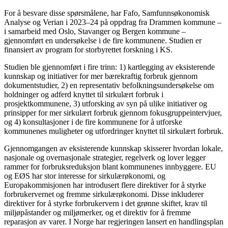
For å besvare disse spørsmålene, har Fafo, Samfunnsøkonomisk
Analyse og Verian i 2023–24 på oppdrag fra Drammen kommune –
i samarbeid med Oslo, Stavanger og Bergen kommune –
gjennomført en undersøkelse i de fire kommunene. Studien er
finansiert av program for storbyrettet forskning i KS.
Studien ble gjennomført i fire trinn: 1) kartlegging av eksisterende
kunnskap og initiativer for mer bærekraftig forbruk gjennom
dokumentstudier, 2) en representativ befolkningsundersøkelse om
holdninger og adferd knyttet til sirkulært forbruk i
prosjektkommunene, 3) utforsking av syn på ulike initiativer og
prinsipper for mer sirkulært forbruk gjennom fokusgruppeintervjuer,
og 4) konsultasjoner i de fire kommunene for å utforske
kommunenes muligheter og utfordringer knyttet til sirkulært forbruk.
Gjennomgangen av eksisterende kunnskap skisserer hvordan lokale,
nasjonale og overnasjonale strategier, regelverk og lover legger
rammer for forbruksreduksjon blant kommunenes innbyggere. EU
og EØS har stor interesse for sirkulærøkonomi, og
Europakommisjonen har introdusert flere direktiver for å styrke
forbrukervernet og fremme sirkulærøkonomi. Disse inkluderer
direktiver for å styrke forbrukervern i det grønne skiftet, krav til
miljøpåstander og miljømerker, og et direktiv for å fremme
reparasjon av varer. I Norge har regjeringen lansert en handlingsplan