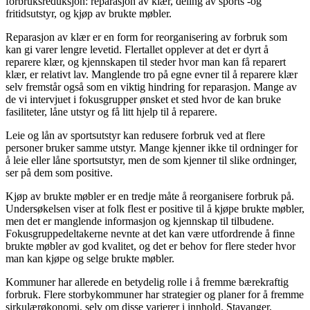
forbruksreduksjon: reparasjon av klær, deling av sports -og
fritidsutstyr, og kjøp av brukte møbler.
Reparasjon av klær er en form for reorganisering av forbruk som
kan gi varer lengre levetid. Flertallet opplever at det er dyrt å
reparere klær, og kjennskapen til steder hvor man kan få reparert
klær, er relativt lav. Manglende tro på egne evner til å reparere klær
selv fremstår også som en viktig hindring for reparasjon. Mange av
de vi intervjuet i fokusgrupper ønsket et sted hvor de kan bruke
fasiliteter, låne utstyr og få litt hjelp til å reparere.
Leie og lån av sportsutstyr kan redusere forbruk ved at flere
personer bruker samme utstyr. Mange kjenner ikke til ordninger for
å leie eller låne sportsutstyr, men de som kjenner til slike ordninger,
ser på dem som positive.
Kjøp av brukte møbler er en tredje måte å reorganisere forbruk på.
Undersøkelsen viser at folk flest er positive til å kjøpe brukte møbler,
men det er manglende informasjon og kjennskap til tilbudene.
Fokusgruppedeltakerne nevnte at det kan være utfordrende å finne
brukte møbler av god kvalitet, og det er behov for flere steder hvor
man kan kjøpe og selge brukte møbler.
Kommuner har allerede en betydelig rolle i å fremme bærekraftig
forbruk. Flere storbykommuner har strategier og planer for å fremme
sirkulærøkonomi, selv om disse varierer i innhold. Stavanger,