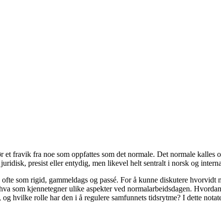
tgjør et fravik fra noe som oppfattes som det normale. Det normale kalle
ridisk, presist eller entydig, men likevel helt sentralt i norsk og inter
s ofte som rigid, gammeldags og passé. For å kunne diskutere hvorvidt 
 hva som kjennetegner ulike aspekter ved normalarbeidsdagen. Hvordan er
g hvilke rolle har den i å regulere samfunnets tidsrytme? I dette notat