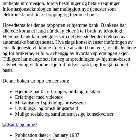
innhente informasjon, foreta bestillinger og betale regninger.
Informasjonsteknologien har muliggjort nye tjenester som
elektronisk post, tele-shopping og hjemme-bank.
Hovedtema for denne rapporten er hjemme-bank. Bankene har
allerede kommet langt når det gjelder å ta i bruk ny teknologi.
Hjemme-bank kan betegnes som det øverste leddet i rekken av
automatiske banktjenester. Hva slags konsekvenser innføringen av
en slik tjeneste vil kunne få for de ansatte i bankene, for filialnettene
og for brukerne, er bl.a. avhengig av hvordan spredningen skjer.
Tidligere har mange sett for seg at spredningen av hjemme-basert
selvbetjening vil kunne skje forholdsvis raskt, og foregå på bred
basis.
Denne boken tar opp temaer som:
Hjemme-bank - erfaringer, omfang, utsikter
Erfaringer med videotex
Mekanismer i spredningsprosessene
Utviklings- og omstillingsarbeid
Mulige sosiale og samfunnsmessige konsekvenser
Publication date: 4 January 1987