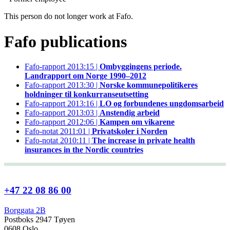
This person do not longer work at Fafo.
Fafo publications
Fafo-rapport 2013:15 |
Ombyggingens periode.
Landrapport om Norge 1990–2012
Fafo-rapport 2013:30 |
Norske kommunepolitikeres
holdninger til konkurranseutsetting
Fafo-rapport 2013:16 |
LO og forbundenes ungdomsarbeid
Fafo-rapport 2013:03 |
Anstendig arbeid
Fafo-rapport 2012:06 |
Kampen om vikarene
Fafo-notat 2011:01 |
Privatskoler i Norden
Fafo-notat 2010:11 |
The increase in private health
insurances in the Nordic countries
+47 22 08 86 00
Borggata 2B
Postboks 2947 Tøyen
0608 Oslo