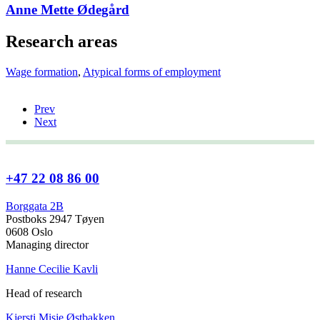
Anne Mette Ødegård
Research areas
Wage formation
,
Atypical forms of employment
Prev
Next
+47 22 08 86 00
Borggata 2B
Postboks 2947 Tøyen
0608 Oslo
Managing director
Hanne Cecilie Kavli
Head of research
Kjersti Misje Østbakken