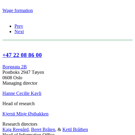
Wage formation
Prev
Next
+47 22 08 86 00
Borggata 2B
Postboks 2947 Tøyen
0608 Oslo
Managing director
Hanne Cecilie Kavli
Head of research
Kjersti Misje Østbakken
Research directors
Kaja Reegård
,
Beret Bråten
, &
Ketil Bråthen
Head of Information Office