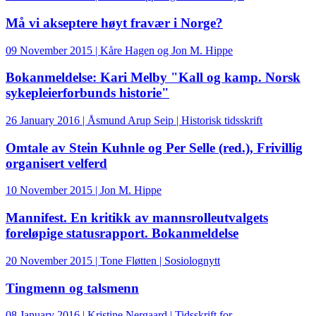
Må vi akseptere høyt fravær i Norge?
09 November 2015 | Kåre Hagen og Jon M. Hippe
Bokanmeldelse: Kari Melby "Kall og kamp. Norsk
sykepleierforbunds historie"
26 January 2016 | Åsmund Arup Seip | Historisk tidsskrift
Omtale av Stein Kuhnle og Per Selle (red.), Frivillig
organisert velferd
10 November 2015 | Jon M. Hippe
Mannifest. En kritikk av mannsrolleutvalgets
foreløpige statusrapport. Bokanmeldelse
20 November 2015 | Tone Fløtten | Sosiolognytt
Tingmenn og talsmenn
08 January 2016 | Kristine Nergaard | Tidsskrift for