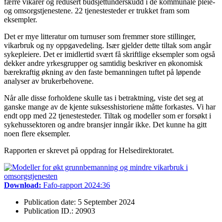
færre vikarer og redusert budsjettunderskudd i de kommunale pleie-
og omsorgstjenestene. 22 tjenestesteder er trukket fram som
eksempler.
Det er mye litteratur om turnuser som fremmer store stillinger,
vikarbruk og ny oppgavedeling. Især gjelder dette tiltak som angår
sykepleiere. Det er imidlertid svært få skriftlige eksempler som også
dekker andre yrkesgrupper og samtidig beskriver en økonomisk
bærekraftig økning av den faste bemanningen tuftet på løpende
analyser av brukerbehovene.
Når alle disse forholdene skulle tas i betraktning, viste det seg at
ganske mange av de kjente suksesshistoriene måtte forkastes. Vi har
endt opp med 22 tjenestesteder. Tiltak og modeller som er forsøkt i
sykehussektoren og andre bransjer inngår ikke. Det kunne ha gitt
noen flere eksempler.
Rapporten er skrevet på oppdrag for Helsedirektoratet.
Download:
Fafo-rapport 2024:36
Publication date: 5 September 2024
Publication ID.: 20903