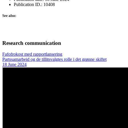
Publication ID.: 10408
See also:
Research communication
Fafofrokost med rapportlansering
Partssamarbeid og de tillitsvalgtes rolle i det grønne skiftet
18 June 2024