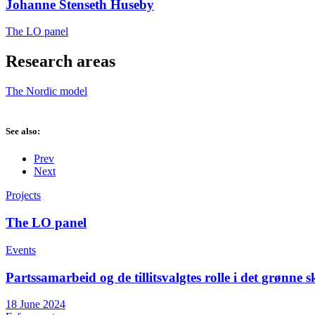
Johanne Stenseth Huseby
The LO panel
Research areas
The Nordic model
See also:
Prev
Next
Projects
The LO panel
Events
Partssamarbeid og de tillitsvalgtes rolle i det grønne sk
18 June 2024