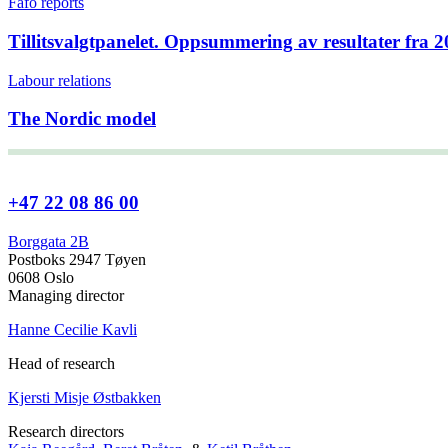
Fafo reports
Tillitsvalgtpanelet. Oppsummering av resultater fra 
Labour relations
The Nordic model
+47 22 08 86 00
Borggata 2B
Postboks 2947 Tøyen
0608 Oslo
Managing director
Hanne Cecilie Kavli
Head of research
Kjersti Misje Østbakken
Research directors