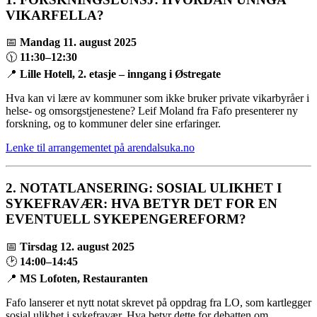
VIKARFELLA?
📅
Mandag 11. august 2025
🕦
11:30–12:30
📍
Lille Hotell, 2. etasje – inngang i Østregate
Hva kan vi lære av kommuner som ikke bruker private vikarbyråer i
helse- og omsorgstjenestene? Leif Moland fra Fafo presenterer ny
forskning, og to kommuner deler sine erfaringer.
Lenke til arrangementet på arendalsuka.no
2.
NOTATLANSERING: SOSIAL ULIKHET I
SYKEFRAVÆR: HVA BETYR DET FOR EN
EVENTUELL SYKEPENGEREFORM?
📅
Tirsdag 12. august 2025
🕑
14:00–14:45
📍
MS Lofoten, Restauranten
Fafo lanserer et nytt notat skrevet på oppdrag fra LO, som kartlegger
sosial ulikhet i sykefravær. Hva betyr dette for debatten om