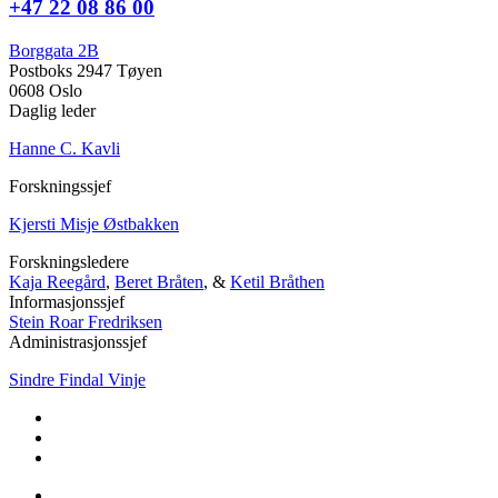
+47 22 08 86 00
Borggata 2B
Postboks 2947 Tøyen
0608 Oslo
Daglig leder
Hanne C. Kavli
Forskningssjef
Kjersti Misje Østbakken
Forskningsledere
Kaja Reegård
,
Beret Bråten
, &
Ketil Bråthen
Informasjonssjef
Stein Roar Fredriksen
Administrasjonssjef
Sindre Findal Vinje