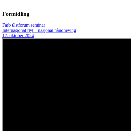
Formidling
Fafo Østforum seminar
Internasjonal flyt – nasjonal håndheving
17. oktober 2024