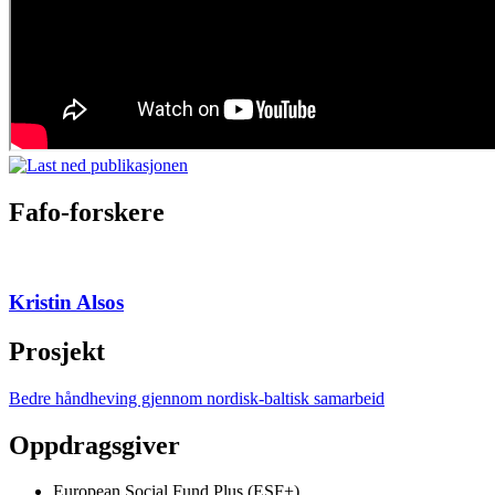
Fafo-forskere
Kristin Alsos
Prosjekt
Bedre håndheving gjennom nordisk-baltisk samarbeid
Oppdragsgiver
European Social Fund Plus (ESF+)