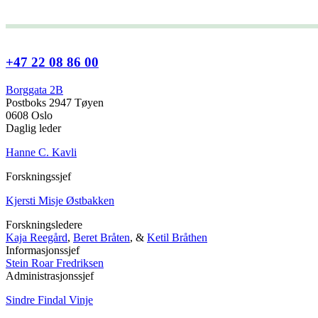
+47 22 08 86 00
Borggata 2B
Postboks 2947 Tøyen
0608 Oslo
Daglig leder
Hanne C. Kavli
Forskningssjef
Kjersti Misje Østbakken
Forskningsledere
Kaja Reegård
,
Beret Bråten
, &
Ketil Bråthen
Informasjonssjef
Stein Roar Fredriksen
Administrasjonssjef
Sindre Findal Vinje