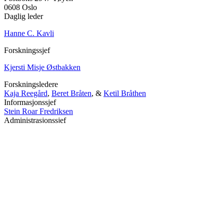
0608 Oslo
Daglig leder
Hanne C. Kavli
Forskningssjef
Kjersti Misje Østbakken
Forskningsledere
Kaja Reegård
,
Beret Bråten
, &
Ketil Bråthen
Informasjonssjef
Stein Roar Fredriksen
Administrasjonssjef
Sindre Findal Vinje